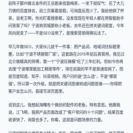
前阵子鄞州做五金件的王总跑来找我喝茶，一坐下就叹气：花了大几
万做的百度排名，前三页看着挺稳，可询盘反而少了。我给他倒了杯
茶，说老王啊，你光盯着搜索框，没发现现在年轻人都在用智能助手
问答案了吗？宁波商贸城那些小老板，去年还在拼关键词密度，今年
风向就变了——不是SEO没用了，是搜索营销得换玩法了。
早几年做SEO，大家伙儿就干一件事：把产品词、地域词往标题里
塞，比如“宁波不锈钢管厂家”。这套路在2015年前后真管用，我见过
北仑做模具的师傅，靠一个“宁波压铸模”吃了三年红利。但如今你再
去搜“宁波哪里能加工精密零件”，排在前面的早不是普通官网了，而
是百度知道、知乎、抖音视频。用户问的是“怎么选”，不是“哪家
强”。所以第一次升级，就是把关键词思维转成问题思维——你得把
客户会怎么问，直接写进页面里。
说到这儿，我想起海曙有个做纺织配件的老板，特有意思。他跟我
说，江飞啊，我把产品页面改成了“客户常问的十个问题”，结果百度
收录快了，询盘也多了。你看，这就是问题场景的力量。