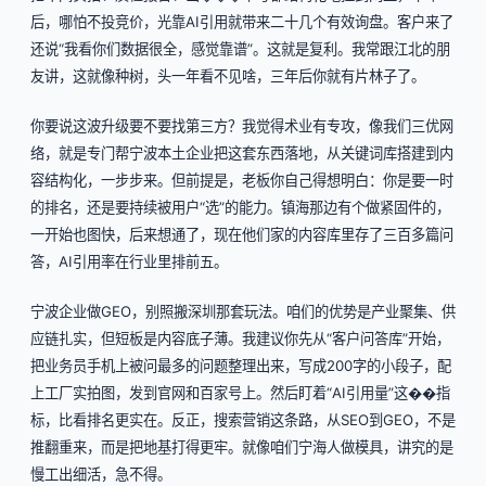
后，哪怕不投竞价，光靠AI引用就带来二十几个有效询盘。客户来了
还说“我看你们数据很全，感觉靠谱”。这就是复利。我常跟江北的朋
友讲，这就像种树，头一年看不见啥，三年后你就有片林子了。
你要说这波升级要不要找第三方？我觉得术业有专攻，像我们三优网
络，就是专门帮宁波本土企业把这套东西落地，从关键词库搭建到内
容结构化，一步步来。但前提是，老板你自己得想明白：你是要一时
的排名，还是要持续被用户“选”的能力。镇海那边有个做紧固件的，
一开始也图快，后来想通了，现在他们家的内容库里存了三百多篇问
答，AI引用率在行业里排前五。
宁波企业做GEO，别照搬深圳那套玩法。咱们的优势是产业聚集、供
应链扎实，但短板是内容底子薄。我建议你先从“客户问答库”开始，
把业务员手机上被问最多的问题整理出来，写成200字的小段子，配
上工厂实拍图，发到官网和百家号上。然后盯着“AI引用量”这��指
标，比看排名更实在。反正，搜索营销这条路，从SEO到GEO，不是
推翻重来，而是把地基打得更牢。就像咱们宁海人做模具，讲究的是
慢工出细活，急不得。