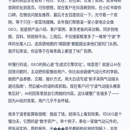
宁波的制造业老板有个特点：实在，但也犟。认准了官网，就非得把
官网优化到首页。可你想想，现在客户在抖音刷到你，在小红书查你
口碑，在微信问朋友推荐，最后才去百度验证一下。光守着一个官
网，等于只在一家菜场摆摊。去年我们帮慈溪一家小家电企业做
GEO，就是把产品介绍、客户案例、甚至老板的采访稿，同步到地
图、百科、短视频平台。三周后，不仅搜索框里多了一堆带“宁波”字
样的长尾入口，连高德地图的“顺路搜”都能跳出来他们家的门头照。
我开玩笑说，你这等于在每条路上都竖了块广告牌。
听懂行的说，GEO的核心是“生成式引擎优化”。啥意思？就是让AI在
回答问题时，主动把你家推给用户。你比如余姚做气动元件的李姐，
她把产品参数、交期、报价方式，用大白话写成“新手采购气动接头
避坑指南”，然后被AI的语料库抓取。现在客户问“宁波气动接头哪家
售后好”，AI的回答里就会引用她的内容。这比硬塞广告强多了——
因为AI给的答案，用户几乎不会怀疑。
很多宁波老板算账很精：我投了钱，就得马上看到效果。可GEO是个
慢功夫，它攒的是“数字资产”。举个例子，奉化一家做气动元件的，
把车间实拍、质检报告、出���单号都结构化地挂到网上，半年