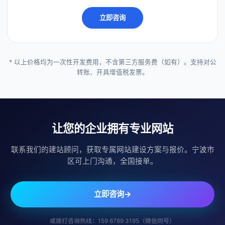
立即咨询
* 以上价格均为一次性开发费用，不含第三方服务费（如有）。支持对公
转账、开具增值税发票。
让您的企业拥有专业网站
联系我们的建站顾问，获取专属网站建设方案与报价。宁波市
区可上门沟通，全国接单。
立即咨询
→
或拨打咨询热线：159 6789 3195（微信同号）