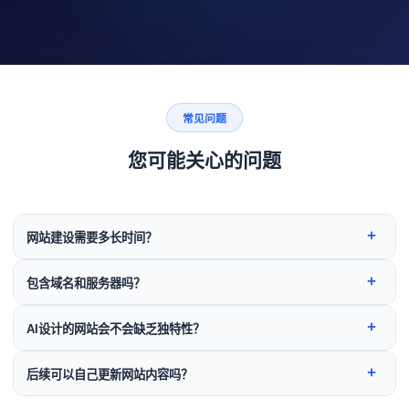
常见问题
您可能关心的问题
+
网站建设需要多长时间？
基础版网站通常在7-10个工作日内完成交付，标准版约2-3周，旗
+
包含域名和服务器吗？
舰版定制项目视复杂度而定，一般在4-6周内完成。具体工期在需
求确认后给出明确的时间表。
所有方案均赠送1年com域名。服务器空间根据方案不同配置不
+
AI设计的网站会不会缺乏独特性？
同，基础版使用国内优质云虚拟主机，标准版及以上赠送独享云
服务器。续费价格透明，无隐形消费。
AI负责生成基础设计方案和框架，我们的专业设计师会对色彩、
+
后续可以自己更新网站内容吗？
版式、交互细节进行精细化调优，确保每个网站都具有独特的品
牌调性。AI提效，人工保品质。
标准版及以上方案均配备后台管理系统，您可以像编辑Word文档