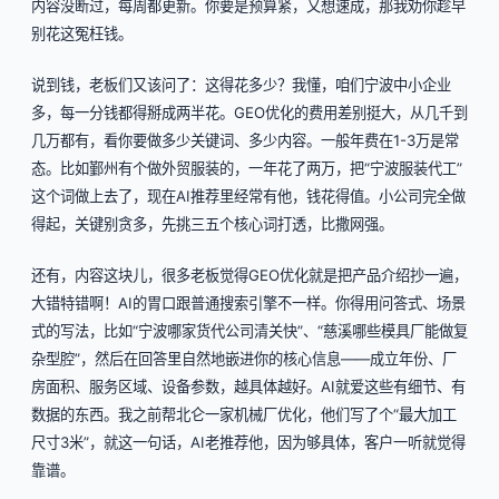
内容没断过，每周都更新。你要是预算紧，又想速成，那我劝你趁早
别花这冤枉钱。
说到钱，老板们又该问了：这得花多少？我懂，咱们宁波中小企业
多，每一分钱都得掰成两半花。GEO优化的费用差别挺大，从几千到
几万都有，看你要做多少关键词、多少内容。一般年费在1-3万是常
态。比如鄞州有个做外贸服装的，一年花了两万，把“宁波服装代工”
这个词做上去了，现在AI推荐里经常有他，钱花得值。小公司完全做
得起，关键别贪多，先挑三五个核心词打透，比撒网强。
还有，内容这块儿，很多老板觉得GEO优化就是把产品介绍抄一遍，
大错特错啊！AI的胃口跟普通搜索引擎不一样。你得用问答式、场景
式的写法，比如“宁波哪家货代公司清关快”、“慈溪哪些模具厂能做复
杂型腔”，然后在回答里自然地嵌进你的核心信息——成立年份、厂
房面积、服务区域、设备参数，越具体越好。AI就爱这些有细节、有
数据的东西。我之前帮北仑一家机械厂优化，他们写了个“最大加工
尺寸3米”，就这一句话，AI老推荐他，因为够具体，客户一听就觉得
靠谱。