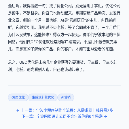
最后啊，我得提醒一句：找了优化公司，别光当甩手掌柜。优化公司
是帮手，不是替身。你自己也得动起来，定期更新产品动态、发发行
业文章，哪怕一个月一篇也好。AI是“喜新厌旧”的主儿，内容越新
鲜，它越爱引用。我见过不少老板，签了合同就不管了，三个月后问
为什么没效果，这能怪谁？得双方一起使劲。像咱们宁波本地的三优
网络，他们做GEO优化就经常跟客户碰需求，不是甩个报告就完事
儿，而是真的了解你的产品、你的客户，才能写出AI爱看的东西。
总之，GEO优化是未来几年企业获客的硬通货，早点做，早点吃红
利。老板，别光看别人跑，自己也该动起来了。
GEO优化
生成式引擎优化
AI营销
← 上一篇：宁波小程序制作全流程：从需求到上线只需7步
下一篇：宁波网页设计公司不会告诉你的6个秘密 →