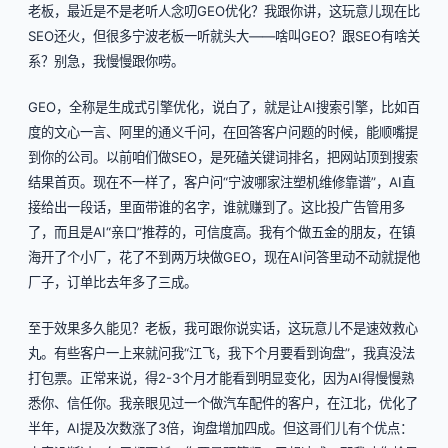
老板，最近是不是老听人念叨GEO优化？我跟你讲，这玩意儿现在比
SEO还火，但很多宁波老板一听就头大——啥叫GEO？跟SEO有啥关
系？别急，我慢慢跟你唠。
GEO，全称是生成式引擎优化，说白了，就是让AI搜索引擎，比如百
度的文心一言、阿里的通义千问，在回答客户问题的时候，能顺嘴提
到你的公司。以前咱们做SEO，是死磕关键词排名，把网站顶到搜索
结果首页。现在不一样了，客户问“宁波哪家注塑机维修靠谱”，AI直
接给出一段话，里面带谁的名字，谁就赚到了。这比投广告管用多
了，而且是AI“亲口”推荐的，可信度高。我有个做五金的朋友，在镇
海开了个小厂，花了不到两万块做GEO，现在AI问答里动不动就提他
厂子，订单比去年多了三成。
至于效果多久能见？老板，我可跟你说实话，这玩意儿不是速效救心
丸。有些客户一上来就问我“江飞，我下个月要看到询盘”，我真没法
打包票。正常来说，得2-3个月才能看到明显变化，因为AI得慢慢熟
悉你、信任你。我亲眼见过一个做汽车配件的客户，在江北，优化了
半年，AI提及次数涨了3倍，询盘增加四成。但这哥们儿有个优点：