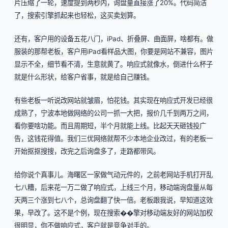
片压缩了一轮，速度提到两秒内，询盘量直接涨了20%。代码简洁
了，搜索引擎抓起来也轻松，这买卖划算。
还有，客户用的设备五花八门，iPad、折叠屏、曲面屏，啥都有。做
服装的那帮老板，客户用iPad看样品大图，你要是网站不兼容，图片
显示不全，细节看不清，生意就黄了。响应式就像水，倒进什么杯子
就是什么形状，给客户省事，就是给自己赚钱。
有些老板一听说改网站就皱眉，怕花钱。其实现在响应式开发已经很
成熟了，宁波本地做网络的公司一抓一大把，报价几千到两万之间，
看你要啥功能。而且周期短，半个月就能上线。比起天天砸钱投广
告，这钱花得值。我们三优网络就帮不少本地企业改过，有的老板一
开始抠抠搜搜，改完之后询盘多了，走路都带风。
给你说个真事儿。海曙区一家做气动元件的，之前老网站手机打开乱
七八糟，后来花一万二做了响应式，上线三个月，移动端询盘量从每
天两三个涨到七八个，总询盘翻了快一倍。老板跟我说，早知道这效
果，早改了。这不是个例，现在搜索��擎对移动端友好的网站加权
很明显，你不做响应式，客户就是竞争对手的。