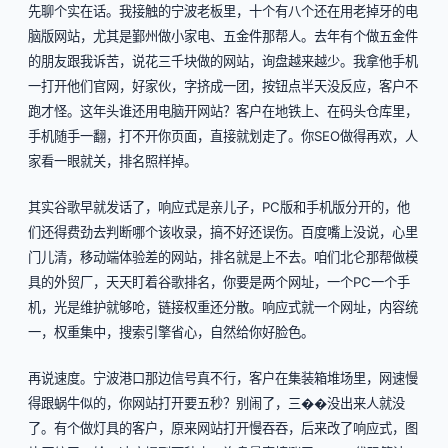
先聊个实在话。我接触的宁波老板里，十个有八个还在用老掉牙的电
脑版网站，尤其是鄞州做小家电、五金件那帮人。去年有个做五金件
的朋友跟我诉苦，说花三千块做的网站，询盘越来越少。我拿他手机
一打开他们官网，好家伙，字挤成一团，按钮点半天没反应，客户不
跑才怪。这年头谁还用电脑开网站？客户在地铁上、在码头仓库里，
手机随手一翻，打不开你页面，直接就划走了。你SEO做得再欢，人
家看一眼就关，排名照样掉。
其实谷歌早就发话了，响应式是亲儿子，PC版和手机版分开的，他
们还得费劲去判断哪个该收录，搞不好还误伤。百度嘴上没说，心里
门儿清，移动端体验差的网站，排名就是上不去。咱们北仑那帮做模
具的外贸厂，天天盯着谷歌排名，你要是两个网址，一个PC一个手
机，光是维护就够呛，链接权重还分散。响应式就一个网址，内容统
一，权重集中，搜索引擎省心，自然给你好脸色。
再说速度。宁波港口那边信号真不行，客户在集装箱堆场里，网速慢
得跟蜗牛似的，你网站打开要五秒？别闹了，三��没出来人就没
了。有个做灯具的客户，原来网站打开慢吞吞，后来改了响应式，图