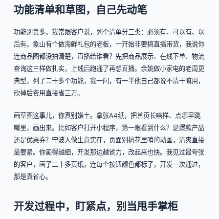
功能清单和草图，自己先动笔
功能别贪多。我常跟客户说，列个清单分三类：必须有、可以有、以
后有。象山有个做海鲜礼包的老板，一开始非要搞直播带货，我说你
连商品图都没拍清楚，直播给谁看？先把商品展示、在线下单、物流
查询这三样做扎实，上线后跑通了再想直播。余姚做小家电的老周更
典型，列了二十多个功能，我一问，有一半他自己都说不清干嘛用，
砍掉后费用直接省三万。
画草图这事儿，你真别嫌土。拿张A4纸，把首页长啥样、点哪里跳
哪里，画出来。比如客户打开小程序，第一眼看到什么？是爆款产品
还是优惠券？宁波人做生意实在，页面别搞花里哨的动画，清爽直接
最要紧。你画得越细，开发那边越省力，改起来也快。我见过最夸张
的客户，画了二十多页纸，连每个按钮颜色都标了，开发一次通过，
那是真省心。
开发过程中，盯紧点，别当甩手掌柜