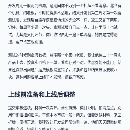
开发周期一般两到四周，这期间你千万别一个礼拜不看消息。北仑有
个机械厂的老板，平时忙得脚不沾地，结果开发到第三周才第一次看
测试版，发现后台库存逻辑跟他想的完全不一样，返工又花了两周。
记住，每周至少碰一次头，拿测试版自己点一点，让店里员工也试
试。尤其是支付环节，你让收银员走一遍下单流程，她要是觉得别
扭，客户肯定也别扭。
测试的时候别拿假数据。慈溪那个小家电老板，我让他传二十个真实
产品上去，按真实价格下一单，看库存对不对、优惠券能不能用。结
果还真抓出问题：运费模板设置错了，江浙沪包邮结果显示要收八
块。这种问题要是上线了才发现，被客户骂死。
上线前准备和上线后调整
提交审核这块，材料一次弄齐。营业执照、类目证明，拍清楚点，别
用歪歪扭扭的旧照。宁波本地审核一般一两天，但要是缺材料，来回
折腾一周很正常。我建议让开发公司帮你看一遍，他们天天跟微信规
则打交道，知道什么能写什么不能写。