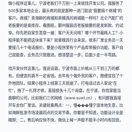
做小程序这事儿，宁波老板们千万别一上来就找开发公司。我服务了
500多家本地企业，最头疼的就是那种一进门就说“我要搞个商城”的
客户。商城？卖海鲜的商城和卖模具的商城能一样吗？北仑汽配厂的
老板要的是查库存、看图纸，鄞州服装店老板娘要的是发新款、约试
穿。你先把自家生意盘一遍：客户天天问啥？哪个环节最耗人工？小
程序能不能把这块省下来？就拿模具行业来说，很多厂里业务员一天
要接几十个电话报价，要是小程序里有个产品库带报价功能，客户自
己就能查，业务员只管跟进。想清楚这一步，后面少走一半弯路。
找开发伙伴这事儿，我说话直，宁波市面上价格从三千到三万的都
有，但便宜的真不一定省钱。去年有个做外贸的客户，图便宜找了个
外地团队，结果小程序上线第三天就崩了，打电话过去人家说“在
忙”，拖了一礼拜才修，直接损失十几个询盘。在宁波，你找家能当
面聊的公司，比如我们三优网络（
www.suwl.cn
），有问题我直接
开车去你厂里谈。关键就看两点：一，懂���懂宁波本地生意，比
如海鲜批发市场凌晨四点的交易节奏，你要是不知道，功能设计全是
瞎掰；二，售后响应快不快，微信上喊一声能不能半小时内有回音。