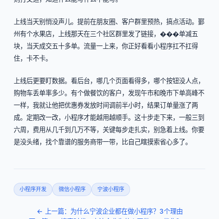
上线当天别悄没声儿。提前在朋友圈、客户群里预热，搞点活动。鄞
州有个水果店，上线那天在三个社区群里发了链接，���单减五
块，当天成交五十多单。流量一上来，你正好看看小程序扛不扛得
住，卡不卡。
上线后更要盯数据。看后台，哪几个页面看得多，哪个按钮没人点，
购物车丢单率多少。有个做餐饮的客户，发现午市和晚市下单高峰不
一样，我就让他把优惠券发放时间调前半小时，结果订单量涨了两
成。定期改一改，小程序才能越用越顺手。这十步走下来，一般三到
六周，费用从几千到几万不等，关键每步走扎实，别急着上线。你要
是没头绪，找个靠谱的服务商带一带，比自己瞎摸索省心多了。
小程序开发
微信小程序
宁波小程序
← 上一篇：为什么宁波企业都在做小程序？3个理由