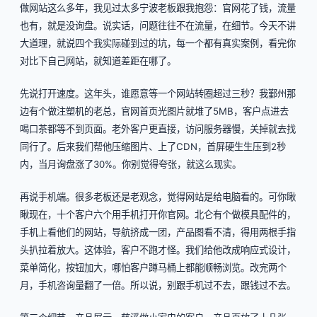
做网站这么多年，我见过太多宁波老板跟我抱怨：官网花了钱，流量
也有，就是没询盘。说实话，问题往往不在流量，在细节。今天不讲
大道理，就说四个我实际碰到过的坑，每一个都有真实案例，看完你
对比下自己网站，就知道差距在哪了。
先说打开速度。这年头，谁愿意等一个网站转圈超过三秒？我鄞州那
边有个做注塑机的老总，官网首页光图片就堆了5MB，客户点进去
喝口茶都等不到页面。老外客户更直接，访问服务器慢，关掉就去找
同行了。后来我们帮他压缩图片、上了CDN，首屏硬生生压到2秒
内，当月询盘涨了30%。你别觉得夸张，就这么现实。
再说手机端。很多老板还是老观念，觉得网站是给电脑看的。可你瞅
瞅现在，十个客户六个用手机打开你官网。北仑有个做模具配件的，
手机上看他们的网站，导航挤成一团，产品图看不清，得用两根手指
头扒拉着放大。这体验，客户不跑才怪。我们给他改成响应式设计，
菜单简化，按钮加大，哪怕客户蹲马桶上都能顺畅浏览。改完两个
月，手机咨询量翻了一倍。所以说，别跟手机过不去，跟钱过不去。