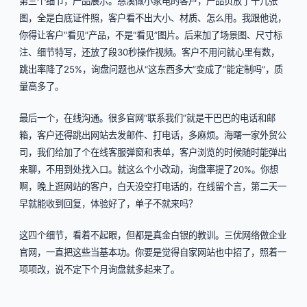
第三个细节，产品展示。慈溪做小家电的客户，产品页放了十几张
图，全是白底证件照，客户看不出大小、材质、怎么用。我跟他说，
你得让客户“看见”产品，不是“看见”图片。后来加了场景图、尺寸标
注、细节特写，还放了段30秒操作视频。客户不用问就心里有数，
跳出率降了25%，询盘问题也从“这东西多大”变成了“能定制吗”，质
量高多了。
最后一个，在线沟通。很多官网“联系我们”就是干巴巴的电话和邮
箱，客户还得跳出网站去发邮件、打电话，多麻烦。海曙一家外贸公
司，我们给加了个在线客服弹窗和表单，客户浏览的时候随时能弹出
来聊，不用到处找入口。就这么个小改动，询盘率提了20%。你想
啊，晚上逛网站的客户，白天没空打电话的，在线留个言，第二天一
早就能收到回复，体验好了，单子不就来吗？
这四个细节，看着不起眼，但都是真金白银的教训。三优网络做企业
官网，一直把这些当基本功。你要是觉得自家网站也中招了，照着一
项项改，说不定下个月询盘就多起来了。